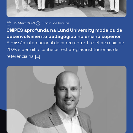
15 Maio 2026
1 min. de leitura
CNIPES aprofunda na Lund University modelos de
desenvolvimento pedagógico no ensino superior
A missão internacional decorreu entre 11 e 14 de maio de
2026 e permitiu conhecer estratégias institucionais de
referência na […]