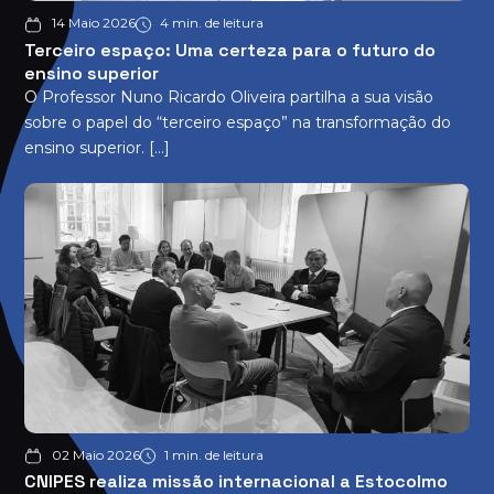
14 Maio 2026
4 min. de leitura
Terceiro espaço: Uma certeza para o futuro do
ensino superior
O Professor Nuno Ricardo Oliveira partilha a sua visão
sobre o papel do “terceiro espaço” na transformação do
ensino superior. […]
02 Maio 2026
1 min. de leitura
CNIPES realiza missão internacional a Estocolmo