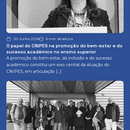
30 Junho 2026
6 min. de leitura
O papel do CNIPES na promoção do bem-estar e do
sucesso académico no ensino superior
A promoção do bem-estar, da inclusão e do sucesso
académico constitui um eixo central da atuação do
CNIPES, em articulação […]