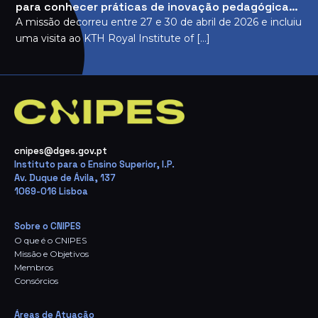
para conhecer práticas de inovação pedagógica
no ensino superior
A missão decorreu entre 27 e 30 de abril de 2026 e incluiu
uma visita ao KTH Royal Institute of […]
cnipes@dges.gov.pt
Instituto para o Ensino Superior, I.P.
Av. Duque de Ávila, 137
1069-016 Lisboa
Sobre o CNIPES
O que é o CNIPES
Missão e Objetivos
Membros
Consórcios
Áreas de Atuação